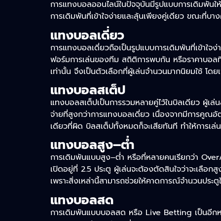
การแทงบอลออนไลน์ในปัจจุบันมีรูปแบบการเดิมพันให้
การเดิมพันที่เข้าใจง่ายและลุ้นเพียงคู่เดียว ขณะท
แทงบอลเดี่ยว
การแทงบอลเดี่ยวถือเป็นรูปแบบการเดิมพันที่เข้าใจง่ายที
ฟอร์มการเล่นของทีม สถิติการพบกัน หรือราคาบอลที่เ
เท่านั้น จึงเป็นตัวเลือกที่ผู้เล่นจำนวนมากนิยมใช้ โ
แทงบอลสเต็ป
แทงบอลสเต็ปเป็นการรวมหลายคู่ไว้ในบิลเดียว ผู้เล่นส
จ่ายที่สูงกว่าการแทงบอลเดี่ยว เนื่องจากมีการคูณอ
เดียวที่ผิด บิลสเต็ปทั้งหมดก็จะเสียทันที ทำให้การเ
แทงบอลสูง–ต่ำ
การเดิมพันแบบสูง–ต่ำ หรือที่หลายคนเรียกว่า Over
เปิดอยู่ที่ 2.5 ประตู ผู้เล่นจะต้องตัดสินใจว่าจะเลือก
เพราะสิ่งเหล่านี้สามารถช่วยให้คาดการณ์จำนวนประตูใ
แทงบอลสด
การเดิมพันแบบบอลสด หรือ Live Betting เป็นอีกหนึ่ง