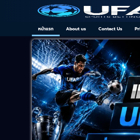
หน้าแรก
About us
Contact Us
Pr