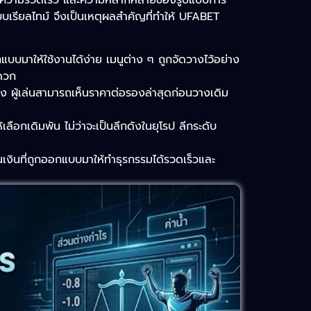
บบเรียลไทม์ จึงเป็นเหตุผลสำคัญที่ทำให้ UFABET
อกแบบมาให้ใช้งานได้ง่าย เมนูต่าง ๆ ถูกจัดวางไว้อย่าง
ะดวก
ง ผู้เล่นสามารถเห็นราคาต่อรองล่าสุดก่อนวางเดิม
กเดิมพัน ไม่ว่าจะเป็นลีกดังในยุโรป ลีกระดับ
อนเงินที่ถูกออกแบบมาให้ทำธุรกรรมได้รวดเร็วและ